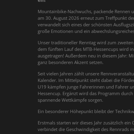
ein!
Mountainbike-Nachwuchs, packende Rennen und
am 30. August 2026 erneut zum Treffpunkt der
verwandelt sich eines der schönsten Ausflugsz
große Emotionen und ein abwechslungsreiches
Unser traditioneller Renntag wird zum zweite
dem fünften Lauf des MTB-Hessencups wird i
ausgetragen! Außerdem neu in diesem Jahr: Mi
ganz besonderen Akzent setzen.
Seit vielen Jahren zählt unsere Rennveranstal
Kalender. Im Mittelpunkt steht dabei die Förd
U19 kämpfen junge Fahrerinnen und Fahrer um
Hessencup. Ergänzt wird das Programm durch R
spannende Wettkämpfe sorgen.
Ein besonderer Höhepunkt bleibt der Technik
Erstmals starten wir dieses Jahr zusätzlich ei
verbindet die Geschwindigkeit des Rennrads m