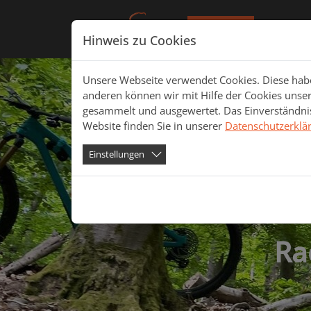
Direkt zur Hauptnavigation springen
Direkt zum Inhalt springen
Startseite
Dust & Di
Hinweis zu Cookies
Unsere Webseite verwendet Cookies. Diese haben
anderen können wir mit Hilfe der Cookies unse
gesammelt und ausgewertet. Das Einverständnis
Website finden Sie in unserer
Datenschutzerklä
Einstellungen
Ra