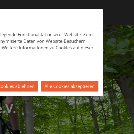
ross
Trainer
Mitgliedschaft
Archiv
dlegende Funktionalität unserer Website. Zum
donymisierte Daten von Website-Besuchern
 Weitere Informationen zu Cookies auf dieser
Cookies ablehnen
Alle Cookies akzeptieren
.V.