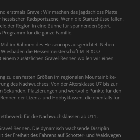
 erstmals Gravel: Wir machen das Jagdschloss Platte
 hessischen Radsportszene. Wenn die Startschüsse fallen,
iele der Region in eine Bühne für spannenden Sport,
 Programm für die ganze Familie.
n Mal im Rahmen des Hessencups ausgerichtet: Neben
n Wiesbaden die Hessenmeisterschaft MTB XCO
t einem zusätzlichen Gravel-Rennen wollen wir einen
tung zu den festen Größen im regionalen Mountainbike-
erung des Nachwuchses: Von der Altersklasse U7 bis zur
 Sekunden, Platzierungen und wertvolle Punkte für den
ennen der Lizenz- und Hobbyklassen, die ebenfalls für
wettbewerb für die Nachwuchsklassen ab U11.
n Gravel-Rennen. Die dynamisch wachsende Disziplin
it der Freiheit des Fahrens auf Schotter- und Waldwegen