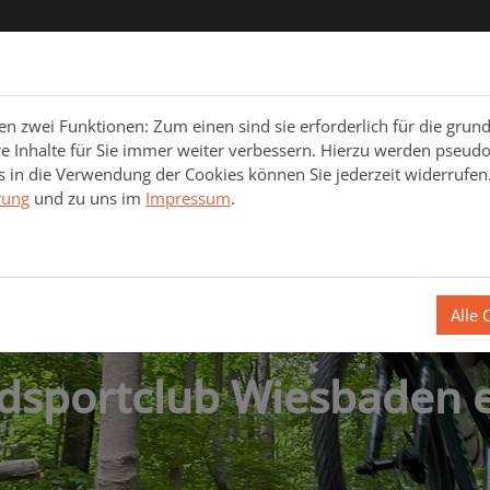
rt
Cross Country
Enduro
Straße/Gravel/Bahn/Cycloc
 zwei Funktionen: Zum einen sind sie erforderlich für die grun
re Inhalte für Sie immer weiter verbessern. Hierzu werden pseu
 in die Verwendung der Cookies können Sie jederzeit widerrufen.
rung
und zu uns im
Impressum
.
Ride in flow
Alle 
dsportclub Wiesbaden e